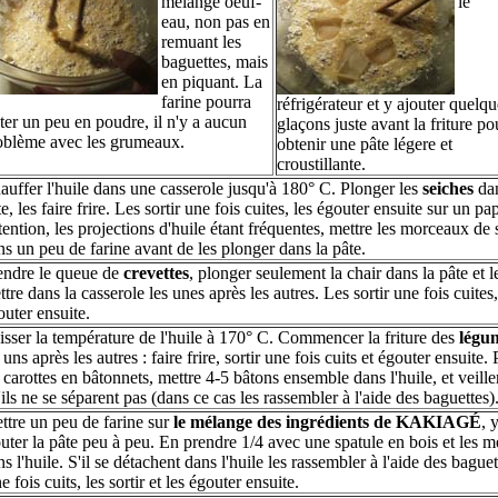
mélange oeuf-
le
eau, non pas en
remuant les
baguettes, mais
en piquant. La
farine pourra
réfrigérateur et y ajouter quelqu
ster un peu en poudre, il n'y a aucun
glaçons juste avant la friture po
oblème avec les grumeaux.
obtenir une pâte légere et
croustillante.
auffer l'huile dans une casserole jusqu'à 180° C. Plonger les
seiches
dan
e, les faire frire. Les sortir une fois cuites, les égouter ensuite sur un pap
tention, les projections d'huile étant fréquentes, mettre les morceaux de 
ns un peu de farine avant de les plonger dans la pâte.
endre le queue de
crevettes
, plonger seulement la chair dans la pâte et l
tre dans la casserole les unes après les autres. Les sortir une fois cuites,
outer ensuite.
isser la température de l'huile à 170° C. Commencer la friture des
légu
 uns après les autres : faire frire, sortir une fois cuits et égouter ensuite.
 carottes en bâtonnets, mettre 4-5 bâtons ensemble dans l'huile, et veille
ils ne se séparent pas (dans ce cas les rassembler à l'aide des baguettes)
ttre un peu de farine sur
le mélange des ingrédients de KAKIAGÉ
, 
outer la pâte peu à peu. En prendre 1/4 avec une spatule en bois et les m
s l'huile. S'il se détachent dans l'huile les rassembler à l'aide des baguet
 fois cuits, les sortir et les égouter ensuite.