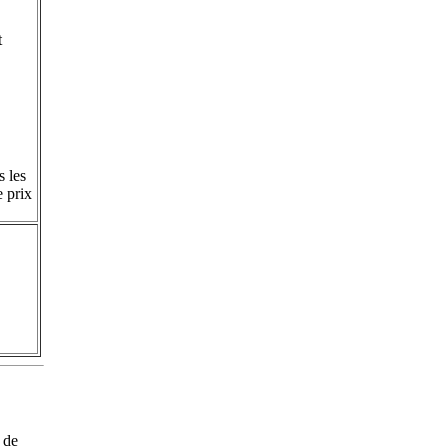
t
s les
e prix
 de