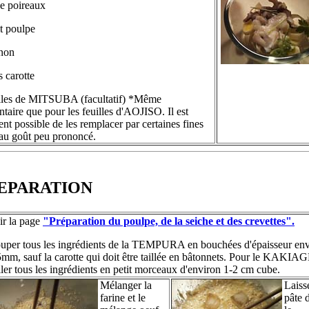
e poireaux
it poulpe
gnon
s carotte
illes de MITSUBA (facultatif) *Même
aire que pour les feuilles d'AOJISO. Il est
nt possible de les remplacer par certaines fines
au goût peu prononcé.
REPARATION
ir la page
"Préparation du poulpe, de la seiche et des crevettes".
uper tous les ingrédients de la TEMPURA en bouchées d'épaisseur env
5mm, sauf la carotte qui doit être taillée en bâtonnets. Pour le KAKIAG
iller tous les ingrédients en petit morceaux d'environ 1-2 cm cube.
Mélanger la
Laisse
farine et le
pâte 