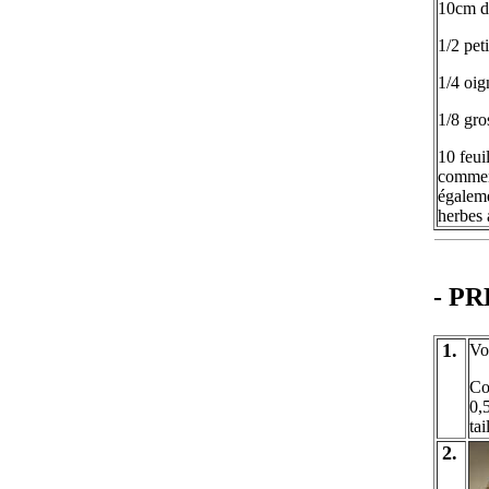
10cm d
1/2 pet
1/4 oi
1/8 gro
10 feu
comment
égaleme
herbes 
- P
1.
Vo
Co
0,
ta
2.