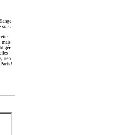
mélange
 soja.
ettes
, mais
bligée
elles
, rien
Paris !