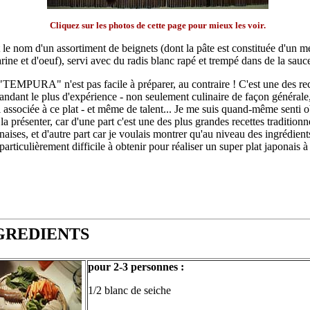
Cliquez sur les photos de cette page pour mieux les voir.
t le nom d'un assortiment de beignets (dont la pâte est constituée d'un 
arine et d'oeuf), servi avec du radis blanc rapé et trempé dans de la sauce
"TEMPURA" n'est pas facile à préparer, au contraire ! C'est une des rec
ndant le plus d'expérience - non seulement culinaire de façon générale
i associée à ce plat - et même de talent... Je me suis quand-même senti o
la présenter, car d'une part c'est une des plus grandes recettes traditionn
naises, et d'autre part car je voulais montrer qu'au niveau des ingrédients
 particulièrement difficile à obtenir pour réaliser un super plat japonais à 
NGREDIENTS
pour 2-3 personnes :
1/2 blanc de seiche