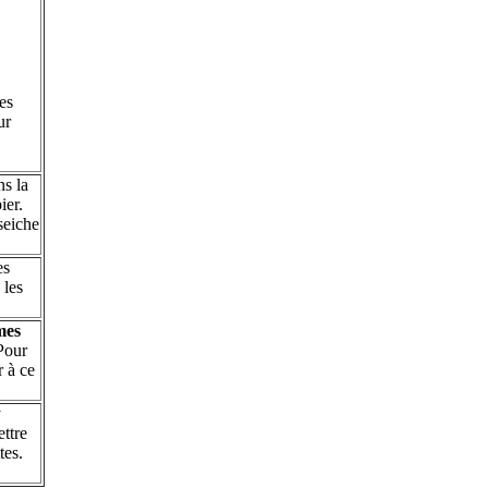
es
ur
s la
ier.
seiche
es
 les
mes
 Pour
r à ce
.
y
ettre
tes.