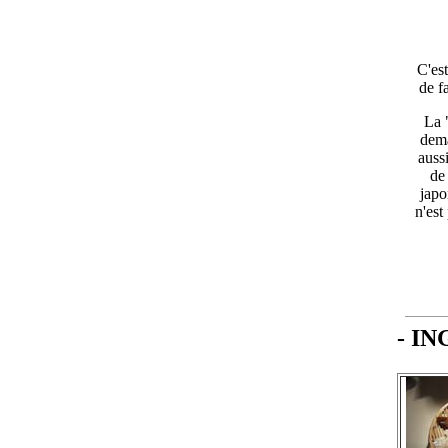
C'es
de f
La 
dema
auss
de 
japo
n'est
- I