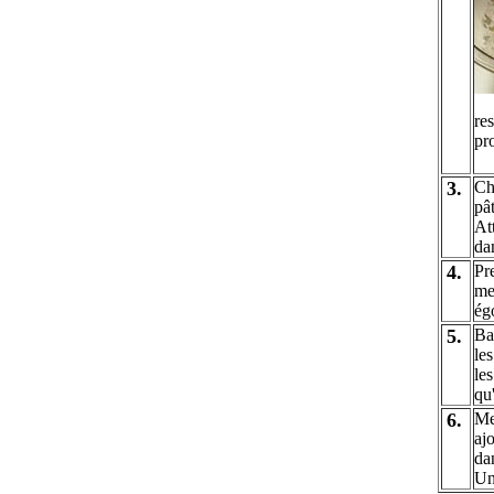
re
pr
3.
Ch
pât
At
da
4.
Pr
met
ég
5.
Ba
les
les
qu'
6.
Me
aj
dan
Une