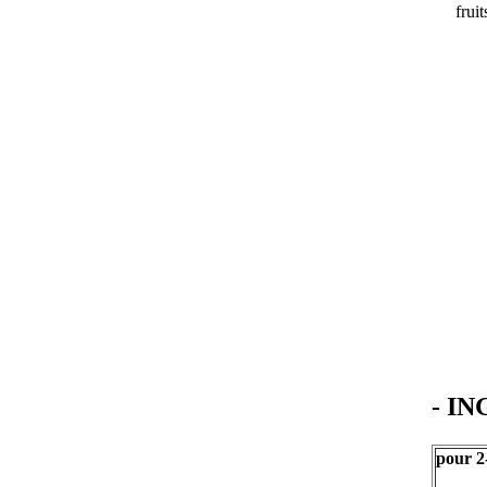
frui
- I
pour 2