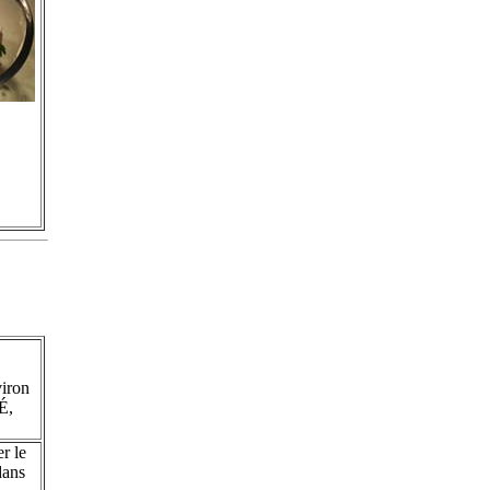
iron
É,
r le
dans